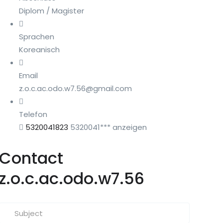
Diplom / Magister
Sprachen
Koreanisch
Email
z.o.c.ac.odo.w7.56@gmail.com
Telefon
5320041823
5320041***
anzeigen
Contact
z.o.c.ac.odo.w7.56