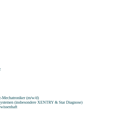
z
z-Mechatroniker (m/w/d)
Systemen (insbesondere XENTRY & Star Diagnose)
gewissenhaft