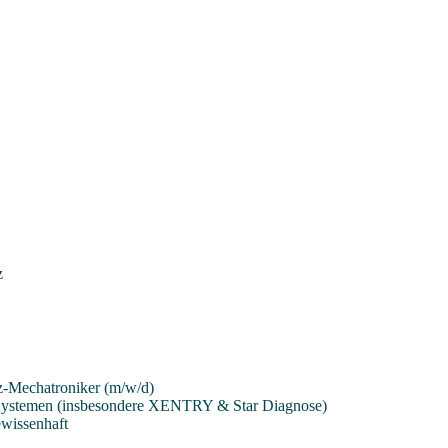
z
z-Mechatroniker (m/w/d)
Systemen (insbesondere XENTRY & Star Diagnose)
gewissenhaft