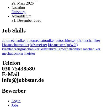
29. März 2026
Location
Duisburg
Ablaufdatum
31. Dezember 2026
Job Skills
automechaniker
automechatroniker
autoschlosser
kfz-mechaniker
kfz-mechatroniker
kfz-meister
kfz-meister (m/w/d)
kraftfahrzeugmechaniker
kraftfahrzeugmechatroniker
mechaniker
mechatroniker
meister
Telefon
030 75438580
E-Mail
info@jobbstar.de
Bewerber
Login
Jobs