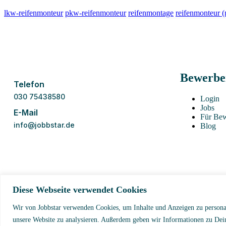
lkw-reifenmonteur
pkw-reifenmonteur
reifenmontage
reifenmonteur 
Bewerbe
Telefon
030 75438580
Login
Jobs
E-Mail
Für Be
info@jobbstar.de
Blog
Diese Webseite verwendet Cookies
© 2026 Jobbstar UG
Wir von Jobbstar verwenden Cookies, um Inhalte und Anzeigen zu personal
unsere Website zu analysieren. Außerdem geben wir Informationen zu Dei