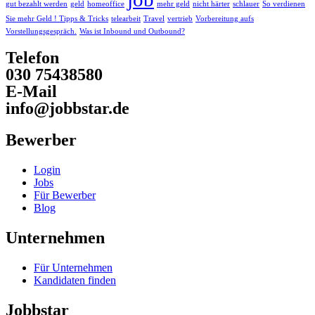
gut bezahlt werden
geld
homeoffice
mehr geld
nicht härter
schlauer
So verdienen
Sie mehr Geld ! Tipps & Tricks
telearbeit
Travel
vertrieb
Vorbereitung aufs
Vorstellungsgespräch.
Was ist Inbound und Outbound?
Telefon
030 75438580
E-Mail
info@jobbstar.de
Bewerber
Login
Jobs
Für Bewerber
Blog
Unternehmen
Für Unternehmen
Kandidaten finden
Jobbstar